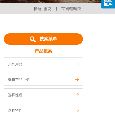
帐篷 睡袋
|
衣物鞋帽类
搜索菜单
产品搜索