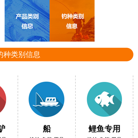
钓种类别信息
驴
船
鲤鱼专用